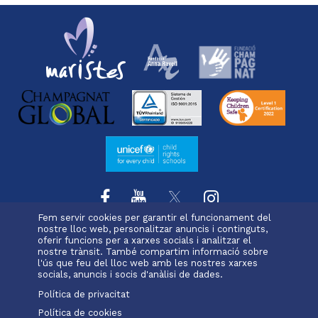
Fem servir cookies per garantir el funcionament del
nostre lloc web, personalitzar anuncis i continguts,
oferir funcions per a xarxes socials i analitzar el
L'escola
Projecte educatiu
Oferta educativa
Menu
nostre trànsit. També compartim informació sobre
Serveis i extraescolars
Pastoral
Matrícula
l'ús que feu del lloc web amb les nostres xarxes
footer
socials, anuncis i socis d'anàlisi de dades.
Política de privacitat
-
Política de cookies
Alexia
Office 365