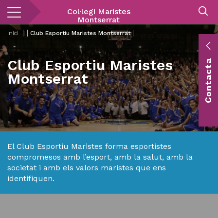
Vés
Col·legi Maristes
al
Montserrat
contingut
Inici
|
Club Esportiu Maristes Montserrat
E
Club Esportiu Maristes
Contacta
c
Montserrat
Co
vis
El Club Esportiu Maristes forma esportistes
compromesos amb l’esport, amb la salut, amb la
societat i amb els valors maristes que ens
identifiquen.