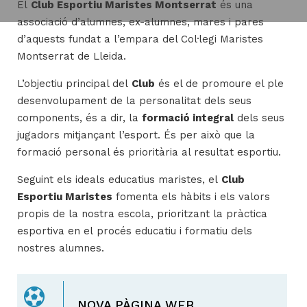
El
Club Esportiu Maristes Montserrat
és una
associació d’alumnes, ex-alumnes, mares i pares
d’aquests fundat a l’empara del Col·legi Maristes
H
Montserrat de Lleida.
ll
L’objectiu principal del
Club
és el de promoure el ple
i
desenvolupament de la personalitat dels seus
a
components, és a dir, la
formació integral
dels seus
l
jugadors mitjançant l’esport. És per això que la
P
formació personal és prioritària al resultat esportiu.
P
Seguint els ideals educatius maristes, el
Club
Esportiu Maristes
fomenta els hàbits i els valors
propis de la nostra escola, prioritzant la pràctica
esportiva en el procés educatiu i formatiu dels
nostres alumnes.
NOVA PÀGINA WEB