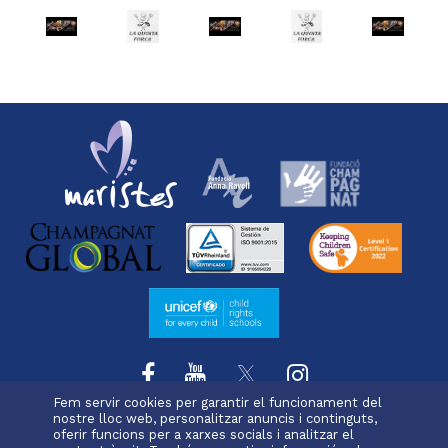
ge
Imatge
Imatge
Imatge
Imatge
Imatge
Fem servir cookies per garantir el funcionament del
nostre lloc web, personalitzar anuncis i continguts,
oferir funcions per a xarxes socials i analitzar el
L'escola
Projecte educatiu
Oferta educativa