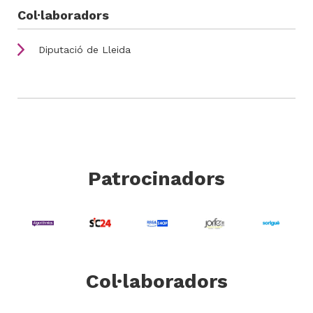
Col·laboradors
Diputació de Lleida
Patrocinadors
Imatge
Imatge
ge
Imatge
Imatge
Imatge
Col·laboradors